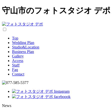
守山市のフォトスタジオ デポ
Top
Wedding Plan
Studio&Location
Business Plan
Gallery
Access
Staff
Faq
Contact
News