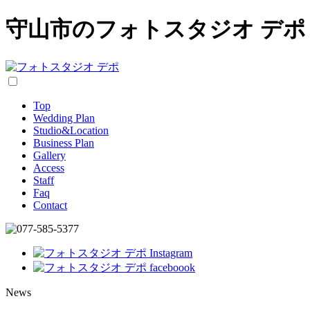
守山市のフォトスタジオ デポ
Top
Wedding Plan
Studio&Location
Business Plan
Gallery
Access
Staff
Faq
Contact
News