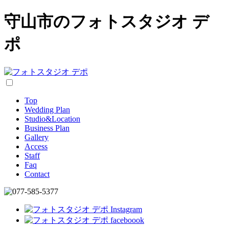
守山市のフォトスタジオ デ
ポ
Top
Wedding Plan
Studio&Location
Business Plan
Gallery
Access
Staff
Faq
Contact