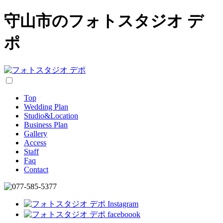
守山市のフォトスタジオ デ
ポ
Top
Wedding Plan
Studio&Location
Business Plan
Gallery
Access
Staff
Faq
Contact