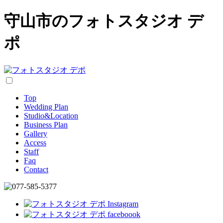
守山市のフォトスタジオ デ
ポ
Top
Wedding Plan
Studio&Location
Business Plan
Gallery
Access
Staff
Faq
Contact