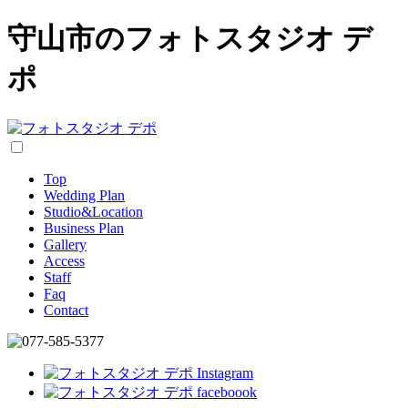
守山市のフォトスタジオ デ
ポ
Top
Wedding Plan
Studio&Location
Business Plan
Gallery
Access
Staff
Faq
Contact