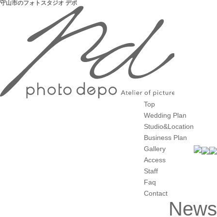
守山市のフォトスタジオ デポ
Top
Wedding Plan
Studio&Location
Business Plan
Gallery
Access
Staff
Faq
Contact
News